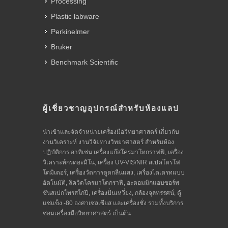
Processing
Plastic labware
Perkinelmer
Bruker
Benchmark Scientific
ผู้เชี่ยวชาญอุปกรณ์สำหรับห้องแลป
นำเข้าและจัดจำหน่ายเครื่องมือวิทยาศาสตร์ เกี่ยวกับ
งานวิเคราะห์ งานวิจัยทางวิทยาศาสตร์ สำหรับห้อง
ปฏิบัติการ อาทิเช่น เครื่องแก๊สโครมาโทกราฟฟี, เครื่อง
วิเคราะห์กรดอะมิโน, เครื่อง UV-VIS/NIR สเปคโตรโฟ
โตมิเตอร์, เครื่องวัดการดูดกลืนแสง, เครื่องไตเตรทแบบ
อัตโนมัติ, ลิควิดโครมาโตกราฟี, อะตอมมิกแอบซอร์พ
ชันสเปกโทรสโกปี, เครื่องปั่นเหวี่ยง, กล้องจุลทรรศน์, ตู้
แช่แข็ง -80 องศาเซลเซียส และเครื่องชั่ง รวมทั้งบริการ
ซ่อมเครื่องมือวิทยาศาสตร์ เป็นต้น